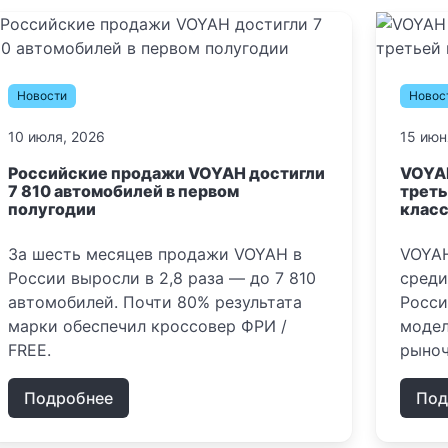
Новости
Новос
10 июля, 2026
15 июн
Российские продажи VOYAH достигли
VOYAH
7 810 автомобилей в первом
треть
полугодии
клас
За шесть месяцев продажи VOYAH в
VOYAH
России выросли в 2,8 раза — до 7 810
среди
автомобилей. Почти 80% результата
Росси
марки обеспечил кроссовер ФРИ /
модел
FREE.
рыноч
Подробнее
Под