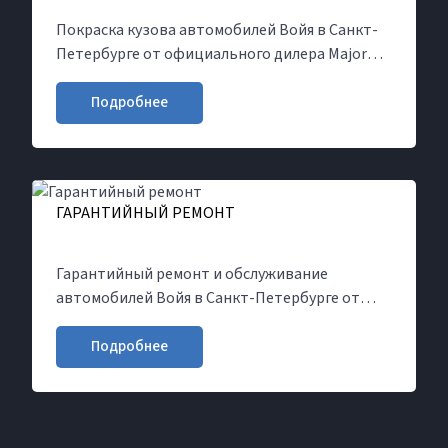
Покраска кузова автомобилей Войя в Санкт-
Петербурге от официального дилера Major
Олимп Voyah. Запись на локальную покраску
элемента или полную покраску кузова на
Подробнее
сайте или по телефону. Работаем по
регламенту производителя, гарантия на все
виды работ
ГАРАНТИЙНЫЙ РЕМОНТ
Гарантийный ремонт и обслуживание
автомобилей Войя в Санкт-Петербурге от
официального дилера Major Олимп Voyah.
Запишитесь на ремонт на сайте или по
Подробнее
телефону. Гарантийный срок на новый Войя -
5 лет или 100 000 км пробега