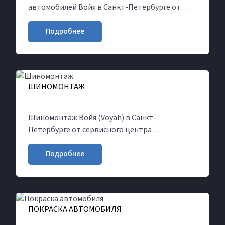
автомобилей Войя в Санкт-Петербурге от
официального дилера Major Олимп Voyah.
Каталог автозапчастей и цен на необходимые
Подробнее
детали для вашего Voyah. Заказ запчастей
онлайн
ШИНОМОНТАЖ
Шиномонтаж Войя (Voyah) в Санкт-
Петербурге от сервисного центра
официального дилера Major. Услуги по замене
и ремонту шин и дисков, а также прочему
Подробнее
техническому обслуживанию автомобилей
ПОКРАСКА АВТОМОБИЛЯ