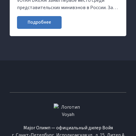
VOYAH DREAM занял первое место среди
представительских минивэнов в России. За
пять месяцев продажи модели увеличились на
62%, а рыночная доля выросла с 16 до 26%.
Подробнее
Major Олимп — официальный дилер Войя
г. Санкт-Петербург, Исполкомская ул., д. 15, Литер А