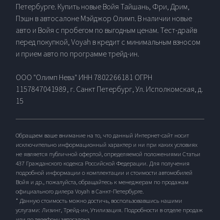
Петербурге. Купить новые Войя Тайшань, Фри, Дрим,
Пэшн в автосалоне Мэйджор Олимп. В наличии новые
авто и Войя с пробегом по выгодным ценам. Тест-драйв
перед покупкой, Voyah в кредит с минимальным взносом
и прием авто по программе трейд-ин.
ООО "Олимп Нева" ИНН 7802266181 ОГРН
1157847041989, г. Санкт Петербург, Ул. Исполкомская, д.
15
Обращаем ваше внимание на то, что данный Интернет-сайт носит
исключительно информационный характер и ни при каких условиях
не является публичной офертой, определяемой положениями Статьи
437 Гражданского кодекса Российской Федерации. Для получения
подробной информации о комплектации и стоимости автомобилей
Войя и др., пожалуйста, обращайтесь к менеджерам по продажам
официального дилера Voyah в Санкт-Петербурге.
* Данную стоимость можно достичь, воспользовавшись нашими
услугами: Лизинг, Трейд-ин, Утилизация. Подробности в отделе продаж
или по телефону автосалона.